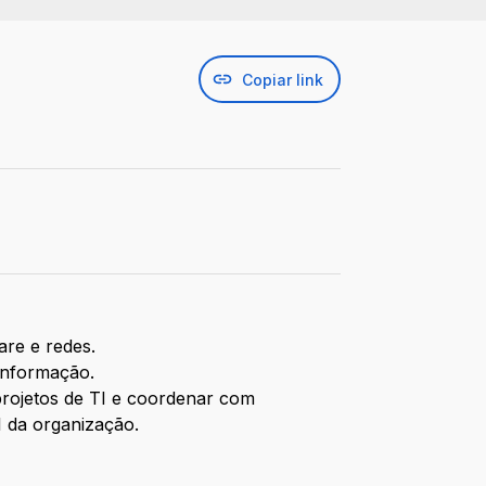
Copiar link
are e redes.
 informação.
projetos de TI e coordenar com
I da organização.