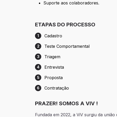
Suporte aos colaboradores.
ETAPAS DO PROCESSO
Cadastro
1
Etapa 1: Cadastro
Teste Comportamental
2
Etapa 2: Teste Comportamental
Triagem
3
Etapa 3: Triagem
Entrevista
4
Etapa 4: Entrevista
Proposta
5
Etapa 5: Proposta
Contratação
6
Etapa 6: Contratação
PRAZER! SOMOS A VIV !
Fundada em 2022, a ViV surgiu da união d